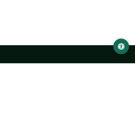
Ургенчский государственный университет
имени Абу Райхана Беруни
Адрес: 220100, Узбекистан, город Ургенч, улица Х. Олимжона,
14.
+998 62 224 6700
info@urdu.uz
Автобус 7, 13, 28