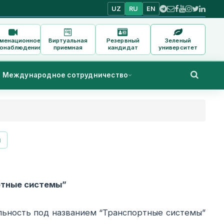
UZ
RU
EN
аменационное
Виртуальная
Резервный
Зеленый
онаблюдение
приемная
кандидат
университет
Международное сотрудничество
и
тные системы”
ность под названием “Транспортные системы”