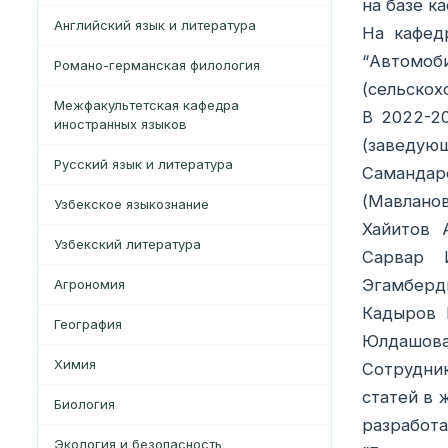
на базе к
Английский язык и литература
На кафед
“Автомо
Романо-германская филология
(сельскох
Межфакультетская кафедра
В 2022-2
иностранных языков
(заведующ
Русский язык и литература
Самандар
(Мавлано
Узбекское языкознание
Хайитов 
Узбекский литература
Сарвар 
Эгамберд
Агрономия
Кадыров 
География
Юлдашова
Xимия
Сотрудник
статей в 
Биология
разработ
Экология и безопасность