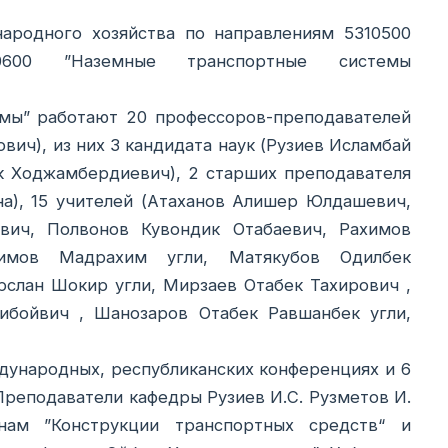
народного хозяйства по направлениям 5310500
0600 ”Наземные транспортные системы
емы” работают 20 профессоров-преподавателей
вич), из них 3 кандидата наук (Рузиев Исламбай
к Ходжамбердиевич), 2 старших преподавателя
а), 15 учителей (Атаханов Алишер Юлдашевич,
вич, Полвонов Кувондик Отабаевич, Рахимов
имов Мадрахим угли, Матякубов Одилбек
слан Шокир угли, Мирзаев Отабек Тахирович ,
бойвич , Шанозаров Отабек Равшанбек угли,
дународных, республиканских конференциях и 6
 Преподаватели кафедры Рузиев И.С. Рузметов И.
нам ”Конструкции транспортных средств“ и