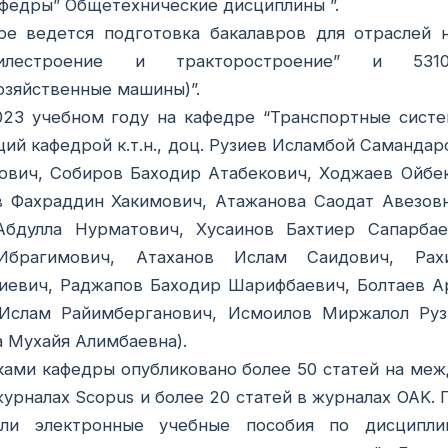
афедры” Общетехнические дисциплины ”.
ре ведется подготовка бакалавров для отраслей 
билестроение и тракторостроение” и 531
озяйственные машины)”.
023 учебном году на кафедре “Транспортные сист
ий кафедрой к.т.н., доц. Рузиев Исламбой Самандаро
ович, Собиров Баходир Атабекович, Ходжаев Ойбе
в Фахраддин Хакимович, Атажанова Саодат Авезовн
Абдулла Нурматович, Хусаинов Бахтиер Сапарбае
Ибрагимович, Атаханов Ислам Саидович, Рах
иевич, Раджапов Баходир Шарифбаевич, Болтаев Ар
Ислам Райимберганович, Исмоилов Миржалол Рузи
 Мухайя Алимбаевна).
ами кафедры опубликовано более 50 статей на меж
журналах Scopus и более 20 статей в журналах OAK.
али электронные учебные пособия по дисципли