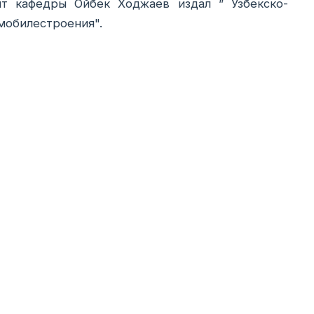
нт кафедры Ойбек Ходжаев издал ” Узбекско-
мобилестроения".