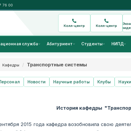
7 76 00
Экз
Колл-центр
Колл-центр
виде
ационная служба
Абитуриент
Студенты
НИПД
Транспортные системы
Кафедры
Персонал
Новости
Научные работы
Клубы
Наук
История кафедры "Транспор
ря 2015 года кафедра возобновила свою деятель