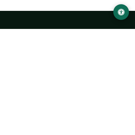
Ургенчский государственный университет
имени Абу Райхана Беруни
Адрес: 220100, Узбекистан, город Ургенч, улица Х.
Олимжона, 14.
+998 62 224 6700
info@urdu.uz
Автобус 7, 13, 28
УНИВЕРСИТЕТ