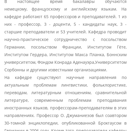
В настоящее время бакалавры обучаются
немецкому, французскому и английскому языкам. На
кафедре работают 65 профессоров и преподавателей. 1 из
них - профессор, 3 - доценти, 5 - кандидаты наук, 3 -
старшие преподаватели и 53 учителей. Кафедра проводит
научно-практическое сотрудничество с посольством
Германии, посольством Франции, Институтом Гёте,
Институтом Гердера, Институтом Макса Планка, Боннским
университетом, Фондом Конрада Аденауэра,Университетом
Сорбонны и другими известными организациями.
На кафедре существуют научные направления по
актуальным проблемам лингвистики, фольклористике,
переводам, литературным отношениям, сравнительной
литературе, современным проблемам преподавания
иностранных языков, профессорам-преподавателям в этих
направлениях. Профессор О. Джуманиезов был соавтором
30-томной энциклопедии, опубликованной Брокгаусом в
Германии в 2006 году. Кроме того, преподаватели кафедры