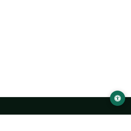
Ургенчский государственный университет
имени Абу Райхана Беруни