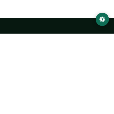
Ургенчский государственный университет
имени Абу Райхана Беруни
Адрес: 220100, Узбекистан, город Ургенч, улица Х. Олимжона,
14.
+998 62 224 6700
info@urdu.uz
Автобус 7, 13, 28