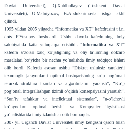
Davlat Universiteti), Q.Xabibullayev (Toshkent Davlat
Universiteti), O.Matniyozov, B.Abdukarimovlar ishga taklif
qilindi.
1995 yildan 2005 yilgacha “Informatika va XT” kafedrasini t.f.n.
dots. F.Yusupov boshqardi. Ushbu davrda kafedraning ilmiy
salohiyatida katta yutuqlarga erishildi. “
Informatika va XT
”
kafedra a’zolari xalq xo’jaligining va oliy ta’limning dolzarb
masalalari bo’yicha bir nechta yo’nalishda ilmiy tadqiqot ishlari
olib bordi. Kaferda asosan ushbu “Diskret uzluksiz xarakterli
texnologik jarayonlarni optimal boshqarishning ko’p pog’onali
ierarxik struktura tizimlari va algoritmlarini yaratish”, “Ko’p
pog’onali integrallashgan tizimli o’qitish konsepsiyasini yaratish”,
“Sun’iy tafakkur va intellektual sistemalar”, "n-o’lchovli
ko’pyoqlarni optimal berish" va Kompyuter ligvistikasi
yo’nalishlarida ilmiy izlanishlar olib bormoqda.
2007-yil Urganch Davlat Universiteti ilmiy kengashi qarori bilan