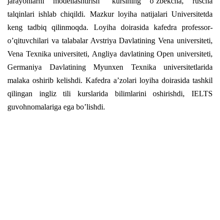
jarayonlarni modellashtirish” kursining o’zbekcha, ruscha
talqinlari ishlab chiqildi. Mazkur loyiha natijalari Universitetda
keng tadbiq qilinmoqda. Loyiha doirasida kafedra professor-
o’qituvchilari va talabalar Avstriya Davlatining Vena universiteti,
Vena Texnika universiteti, Angliya davlatining Open universiteti,
Germaniya Davlatining Myunxen Texnika universitetlarida
malaka oshirib kelishdi. Kafedra a’zolari loyiha doirasida tashkil
qilingan ingliz tili kurslarida bilimlarini oshirishdi, IELTS
guvohnomalariga ega bo’lishdi.