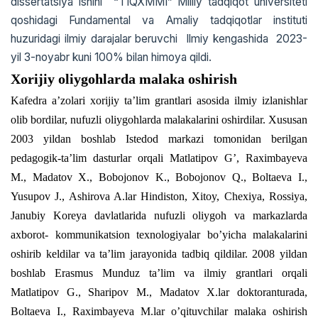
dissertatsiya ishini “TIQXMMI” Milliy tadqiqot universiteti
qoshidagi Fundamental va Amaliy tadqiqotlar instituti
huzuridagi ilmiy darajalar beruvchi Ilmiy kengashida 2023-
yil 3-noyabr kuni 100% bilan himoya qildi.
Xorijiy oliygohlarda malaka oshirish
Kafedra a’zolari xorijiy ta’lim grantlari asosida ilmiy izlanishlar
olib bordilar, nufuzli oliygohlarda malakalarini oshirdilar. Xususan
2003 yildan boshlab Istedod markazi tomonidan berilgan
pedagogik-ta’lim dasturlar orqali Matlatipov G’, Raximbayeva
M., Madatov X., Bobojonov K., Bobojonov Q., Boltaeva I.,
Yusupov J., Ashirova A.lar Hindiston, Xitoy, Chexiya, Rossiya,
Janubiy Koreya davlatlarida nufuzli oliygoh va markazlarda
axborot- kommunikatsion texnologiyalar bo’yicha malakalarini
oshirib keldilar va ta’lim jarayonida tadbiq qildilar. 2008 yildan
boshlab Erasmus Munduz ta’lim va ilmiy grantlari orqali
Matlatipov G., Sharipov M., Madatov X.lar doktoranturada,
Boltaeva I., Raximbayeva M.lar o’qituvchilar malaka oshirish