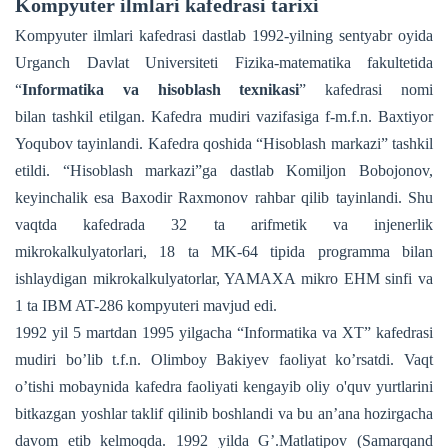
Kompyuter ilmlari kafedrasi tarixi
Kompyuter ilmlari kafedrasi dastlab 1992-yilning sentyabr oyida
Urganch Davlat Universiteti Fizika-matematika fakultetida
“
Informatika va hisoblash texnikasi
” kafedrasi nomi
bilan tashkil etilgan. Kafedra mudiri vazifasiga f-m.f.n. Baxtiyor
Yoqubov tayinlandi. Kafedra qoshida “Hisoblash markazi” tashkil
etildi. “Hisoblash markazi”ga dastlab Komiljon Bobojonov,
keyinchalik esa Baxodir Raxmonov rahbar qilib tayinlandi. Shu
vaqtda kafedrada 32 ta arifmetik va injenerlik
mikrokalkulyatorlari, 18 ta MK-64 tipida programma bilan
ishlaydigan mikrokalkulyatorlar, YAMAXA mikro EHM sinfi va
1 ta IBM AT-286 kompyuteri mavjud edi.
1992 yil 5 martdan 1995 yilgacha “Informatika va XT” kafedrasi
mudiri bo’lib t.f.n. Olimboy Bakiyev faoliyat ko’rsatdi. Vaqt
o’tishi mobaynida kafedra faoliyati kengayib oliy o'quv yurtlarini
bitkazgan yoshlar taklif qilinib boshlandi va bu an’ana hozirgacha
davom etib kelmoqda. 1992 yilda G’.Matlatipov (Samarqand