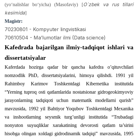
O`zbek va rus tillari
(yo‘nalishlar bo‘yicha) (Masofaviy) [
kesimida
]
Magistr:
70230801 - Kompyuter lingvistikasi
70610504 - Maʼlumotlar ilmi (Data science)
Kafedrada bajarilgan ilmiy-tadqiqot ishlari va
dissertatsiyalar
Kaferdada hozirga qadar bir qancha kafedra o’qituvchilari
nomzodlik PhD, dissertatsiyalarini, himoya qilishdi. 1991 yil
Rahimboy Karimov Toshkentdagi Kibernetika institutida
“Yerning tuproq osti qatlamlarida nostatsionar gidrogeokimyoviy
jarayonlarning tadqiqoti uchun matematik modellarni qurish”
mavzusida, 1992 yil Bahtiyor Yoqubov Toshkentdagi Mexanika
va inshootlarning seysmik turg’unligi institutida “Trubadagi
nonyuton suyuqliklar xarakatining devorosti qatlam ta’sirini
hisobga olingan xoldagi gidrodinamik tadqiqi” mavzusida, 1995