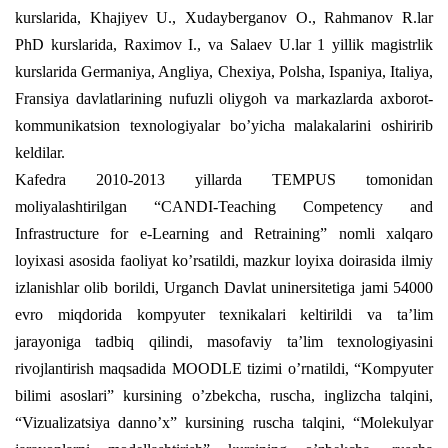
kurslarida, Khajiyev U., Xudayberganov O., Rahmanov R.lar
PhD kurslarida, Raximov I., va Salaev U.lar 1 yillik magistrlik
kurslarida Germaniya, Angliya, Chexiya, Polsha, Ispaniya, Italiya,
Fransiya davlatlarining nufuzli oliygoh va markazlarda axborot-
kommunikatsion texnologiyalar bo’yicha malakalarini oshiririb
keldilar.
Kafedra 2010-2013 yillarda TEMPUS tomonidan
moliyalashtirilgan “CANDI-Teaching Competency and
Infrastructure for e-Learning and Retraining” nomli xalqaro
loyixasi asosida faoliyat ko’rsatildi, mazkur loyixa doirasida ilmiy
izlanishlar olib borildi, Urganch Davlat uninersitetiga jami 54000
evro miqdorida kompyuter texnikalari keltirildi va ta’lim
jarayoniga tadbiq qilindi, masofaviy ta’lim texnologiyasini
rivojlantirish maqsadida MOODLE tizimi o’rnatildi, “Kompyuter
bilimi asoslari” kursining o’zbekcha, ruscha, inglizcha talqini,
“Vizualizatsiya danno’x” kursining ruscha talqini, “Molekulyar