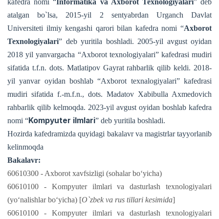
kafedra nomi “
Informatika va Axborot Texnologiyalari
” deb
atalgan bo`lsa, 2015-yil 2 sentyabrdan Urganch Davlat
Universiteti ilmiy kengashi qarori bilan kafedra nomi “
Axborot
Texnologiyalari
” deb yuritila boshladi.
2005-yil avgust oyidan
2018 yil yanvargacha “Axborot texnologiyalari” kafedrasi mudiri
sifatida t.f.n. dots. Matlatipov Gayrat rahbarlik qilib keldi. 2018-
yil yanvar oyidan boshlab “Axborot texnalogiyalari” kafedrasi
mudiri sifatida f.-m.f.n., dots. Madatov Xabibulla Axmedovich
rahbarlik qilib kelmoqda. 2023-yil avgust oyidan boshlab kafedra
Kompyuter ilmlari
nomi
“
”
deb yuritila boshladi.
Hozirda kafedramizda quyidagi bakalavr va magistrlar tayyorlanib
kelinmoqda
Bakalavr:
60610300 - Axborot xavfsizligi (sohalar bo‘yicha)
60610100 - Kompyuter ilmlari va dasturlash texnologiyalari
(yo‘nalishlar bo‘yicha) [
O`zbek va rus tillari kesimida
]
60610100 - Kompyuter ilmlari va dasturlash texnologiyalari