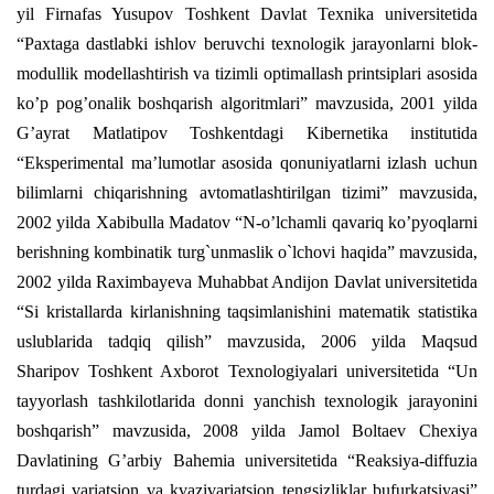
yil Firnafas Yusupov Toshkent Davlat Texnika universitetida
“Paxtaga dastlabki ishlov beruvchi texnologik jarayonlarni blok-
modullik modellashtirish va tizimli optimallash printsiplari asosida
ko’p pog’onalik boshqarish algoritmlari” mavzusida, 2001 yilda
G’ayrat Matlatipov Toshkentdagi Kibernetika institutida
“Eksperimental ma’lumotlar asosida qonuniyatlarni izlash uchun
bilimlarni chiqarishning avtomatlashtirilgan tizimi” mavzusida,
2002 yilda Xabibulla Madatov “N-o’lchamli qavariq ko’pyoqlarni
berishning kombinatik turg`unmaslik o`lchovi haqida” mavzusida,
2002 yilda Raximbayeva Muhabbat Andijon Davlat universitetida
“Si kristallarda kirlanishning taqsimlanishini matematik statistika
uslublarida tadqiq qilish” mavzusida, 2006 yilda Maqsud
Sharipov Toshkent Axborot Texnologiyalari universitetida “Un
tayyorlash tashkilotlarida donni yanchish texnologik jarayonini
boshqarish” mavzusida, 2008 yilda Jamol Boltaev Chexiya
Davlatining G’arbiy Bahemia universitetida “Reaksiya-diffuzia
turdagi variatsion va kvazivariatsion tengsizliklar bufurkatsiyasi”