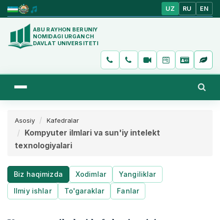
UZ
RU
EN
ABU RAYHON BERUNIY
NOMIDAGI URGANCH
DAVLAT UNIVERSITETI
Asosiy
Kafedralar
Kompyuter ilmlari va sun'iy intelekt
texnologiyalari
Biz haqimizda
Xodimlar
Yangiliklar
Ilmiy ishlar
To'garaklar
Fanlar