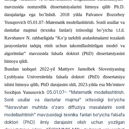
mavzusida nomzodlik dissertatsiyalarini himoya qilib Ph.D.
darajalariga ega bo’lishdi. 2018 yilda Palvanov Bozorboy
Yusupovich 05.01.07–Matematik modellashtirish. Sonli usullar va
dastutlar majmui (texnika fanlari) ixtisosligi bo’yicha t.f.d.
Ravshanov N. rahbarligida “Ko’p tarkibli aralashmalarni tozalash
jarayonlarini tadqiq etish uchun takomillashtirilgan model va
algoritmlar” mavzusida falsafa doktori (PhD) dissertatsiyasini
himoya qildi.
Bundan tashqari 2022-yil Mattiyev Jamolbek Sloveniyaning
Lyublyana Universitetida falsafa doktori (PhD) dissertatsiya
ishini himoya qilib, PhD darajasini oldi, 2023-yilda esa Mo'minov
05.01.07– “Matematik modellashtirish.
Soxibjon Yunusovich
Sonli usullar va dasturlar majmui” ixtisosligi bo‘yicha
“Noravshan muhitda o‘zaro diffuziya masalalarini sonli
modellashtirish” mavzusidagi texnika fanlari bo‘yicha falsafa
doktori (PhD) ilmiy darajasini olish uchun yozilgan