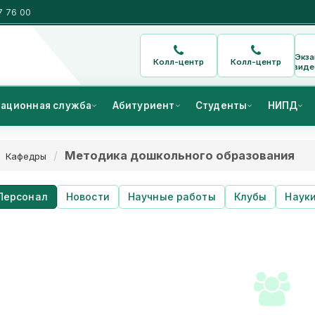
7 76 00
Экз
Колл-центр
Колл-центр
виде
ационная служба
Абитуриент
Студенты
НИПД
Методика дошкольного образования
Кафедры
Персонал
Новости
Научные работы
Клубы
Наук