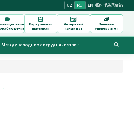
UZ
RU
EN
аменационное
Виртуальная
Резервный
Зеленый
онаблюдение
приемная
кандидат
университет
Международное сотрудничество
и