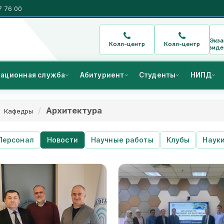
7 76 00
Экз
Колл-центр
Колл-центр
виде
ационная служба
Абитуриент
Студенты
НИПД
Архитектура
Кафедры
Персонал
Новости
Научные работы
Клубы
Наук