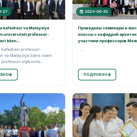
1-27
2023-09-30
ra kafedrasi va Malayziya
Проведены семинары и мас
m universiteti professor-
классы с кафедрой архитек
ari bilan...
участием профессоров Межд
a kafedrasi professor-
. ...
ari va Malayziya Sains islam
i professor-o‘qituvchil...
БНО
ПОДРОБНО