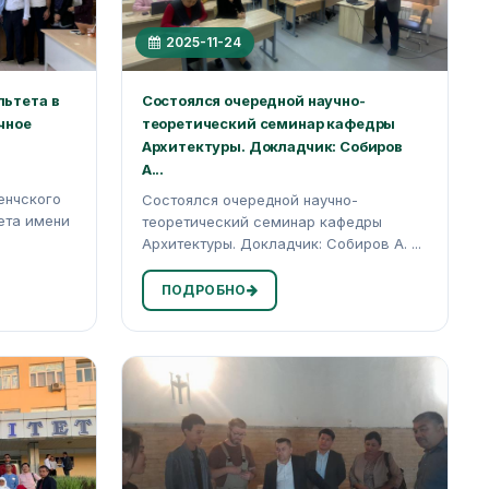
2025-11-24
льтета в
Состоялся очередной научно-
чное
теоретический семинар кафедры
Архитектуры. Докладчик: Собиров
А...
енчского
Состоялся очередной научно-
ета имени
теоретический семинар кафедры
Архитектуры. Докладчик: Собиров А. ...
ПОДРОБНО