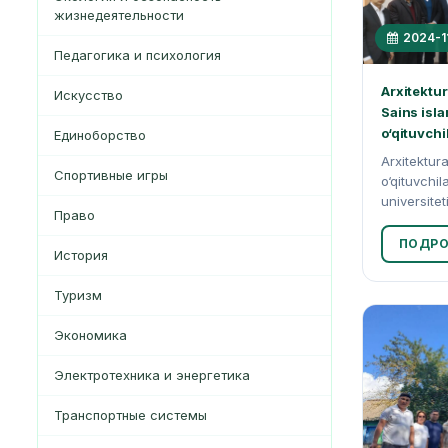
жизнедеятельности
2024-1
Педагогика и психология
Arxitektu
Искусство
Sains isla
o‘qituvchil
Единоборство
Arxitektur
Спортивные игры
o‘qituvchil
universitet
Право
ПОДРО
История
Туризм
Экономика
Электротехника и энергетика
Транспортные системы