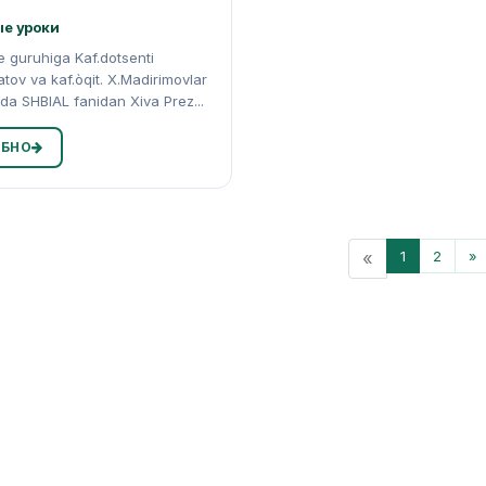
е уроки
e guruhiga Kaf.dotsenti
ov va kaf.òqit. X.Madirimovlar
ida SHBIAL fanidan Xiva Prez...
БНО
«
1
2
»