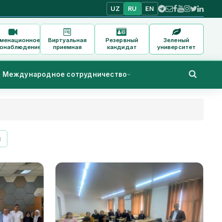
UZ
RU
EN
аменационное
Виртуальная
Резервный
Зеленый
онаблюдение
приемная
кандидат
университет
Международное сотрудничество
и