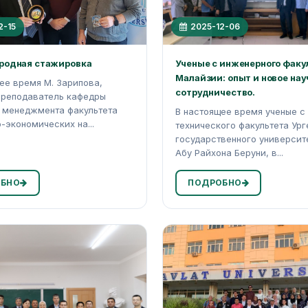
2-15
2025-12-06
одная стажировка
Ученые с инженерного факу
Малайзии: опыт и новое нау
ее время М. Зарипова,
сотрудничество.
преподаватель кафедры
 менеджмента факультета
В настоящее время ученые с
-экономических на...
технического факультета Ург
государственного университ
Абу Райхона Беруни, в...
БНО
ПОДРОБНО