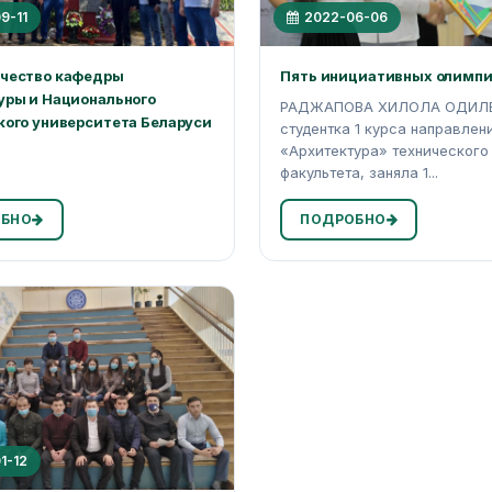
9-11
2022-06-06
чество кафедры
Пять инициативных олимп
уры и Национального
РАДЖАПОВА ХИЛОЛА ОДИЛБ
кого университета Беларуси
студентка 1 курса направлен
«Архитектура» технического
факультета, заняла 1...
БНО
ПОДРОБНО
1-12