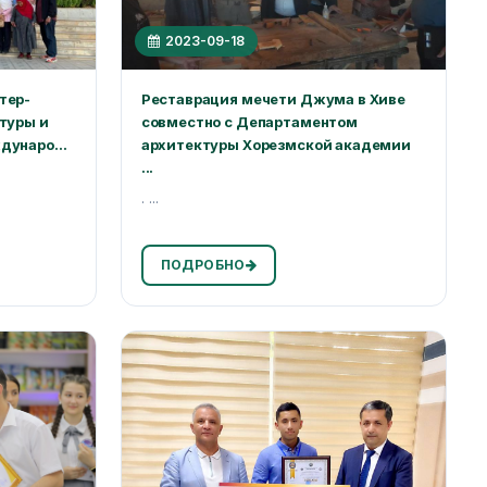
2023-09-18
тер-
Реставрация мечети Джума в Хиве
туры и
совместно с Департаментом
унаро...
архитектуры Хорезмской академии
...
. ...
ПОДРОБНО