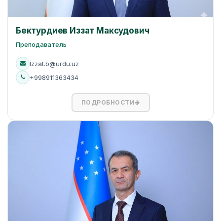
Бектурдиев Иззат Максудович
Преподаватель
Izzat.b@urdu.uz
+998911363434
ПОДРОБНОСТИ