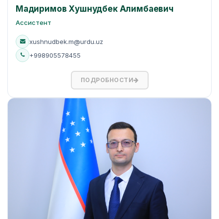
Мадиримов Хушнудбек Алимбaевич
Ассистент
xushnudbek.m@urdu.uz
+998905578455
ПОДРОБНОСТИ