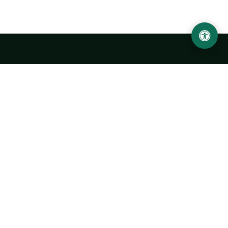
Ургенчский государственный университет
имени Абу Райхана Беруни
Адрес: 220100, Узбекистан, город Ургенч, улица Х. Олимжона,
14.
+998 62 224 6700
info@urdu.uz
Автобус 7, 13, 28