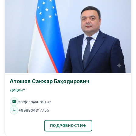
Атошов Санжар Баҳодирович
Доцент
sanjar.a@urdu.uz
+998904317755
ПОДРОБНОСТИ