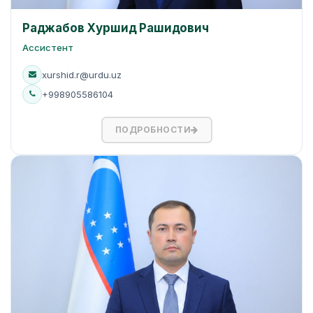
Раджабов Хуршид Рашидович
Ассистент
xurshid.r@urdu.uz
+998905586104
ПОДРОБНОСТИ