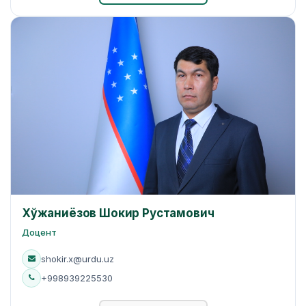
Хўжаниёзов Шокир Рустамович
Доцент
shokir.x@urdu.uz
+998939225530