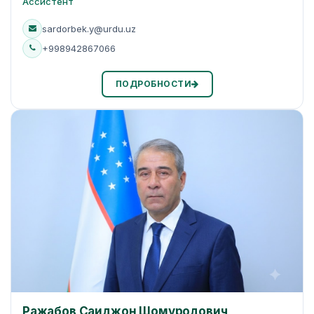
Ассистент
sardorbek.y@urdu.uz
+998942867066
ПОДРОБНОСТИ
Ражабов Саиджон Шомуродович