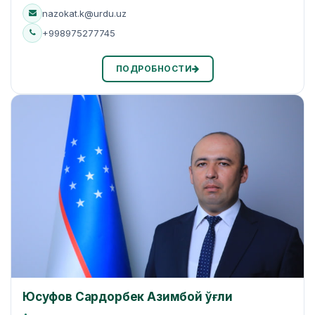
nazokat.k@urdu.uz
+998975277745
ПОДРОБНОСТИ
Юсуфов Сардорбек Азимбой ўғли