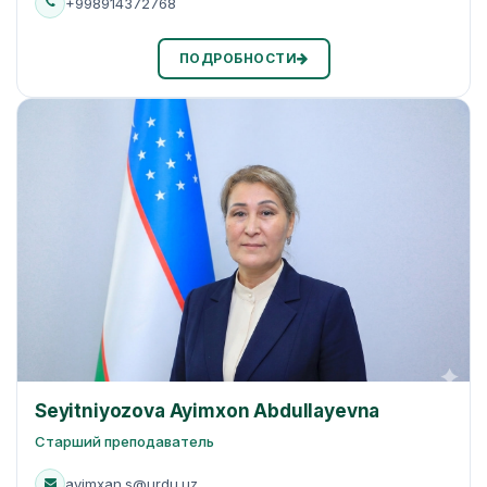
+998914372768
ПОДРОБНОСТИ
Seyitniyozova Ayimxon Abdullayevna
Старший преподаватель
ayimxan.s@urdu.uz