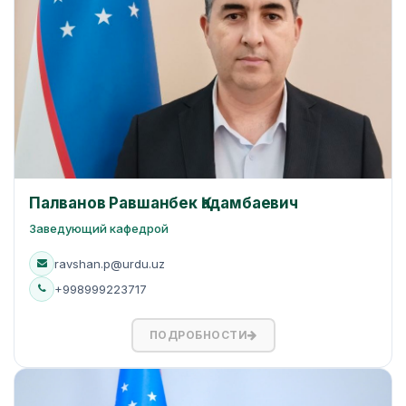
Палванов Равшанбек Қадамбаевич
Заведующий кафедрой
ravshan.p@urdu.uz
+998999223717
ПОДРОБНОСТИ