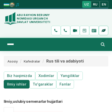
UZ
RU
EN
ABU RAYHON BERUNIY
NOMIDAGI URGANCH
DAVLAT UNIVERSITETI
Rus tili va adabiyoti
Asosiy
Kafedralar
Biz haqimizda
Xodimlar
Yangiliklar
Ilmiy ishlar
To'garaklar
Fanlar
Ilmiy,uslubiy semenarlar hujjatlari