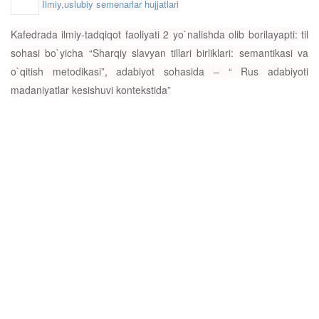
Ilmiy,uslubiy semenarlar hujjatlari
Kafedrada ilmiy-tadqiqot faoliyati 2 yo`nalishda olib borilayapti: til
sohasi bo`yicha “Sharqiy slavyan tillari birliklari: semantikasi va
o`qitish metodikasi”, adabiyot sohasida – “ Rus adabiyoti
madaniyatlar kesishuvi kontekstida”