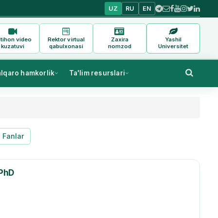
UZ
RU
EN
tihon video
Rektor virtual
Zaxira
Yashil
kuzatuvi
qabulxonasi
nomzod
Universitet
alqaro hamkorlik
Ta'lim resurslari
Fanlar
 PhD