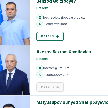
Behzod Qo`ziboyev
Dotsent
bekhzod.kuziboev@urdu.uz
+998972118800
BATAFSIL
Avezov Baxram Kamilovich
Dotsent
baxram@urdu.uz
+998939226707
BATAFSIL
Matyusupov Bunyod Sheripbayevi