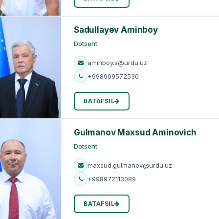
Sadullayev Aminboy
Dotsent
aminboy.s@urdu.uz
+998909572530
BATAFSIL
Gulmanov Maxsud Aminovich
Dotsent
maxsud.gulmanov@urdu.uz
+998972113089
BATAFSIL