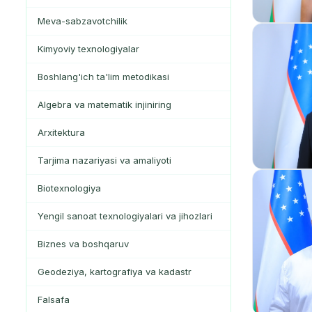
Meva-sabzavotchilik
Kimyoviy texnologiyalar
Boshlang'ich ta'lim metodikasi
Algebra va matematik injiniring
Arxitektura
Tarjima nazariyasi va amaliyoti
Biotexnologiya
Yengil sanoat texnologiyalari va jihozlari
Biznes va boshqaruv
Geodeziya, kartografiya va kadastr
Falsafa