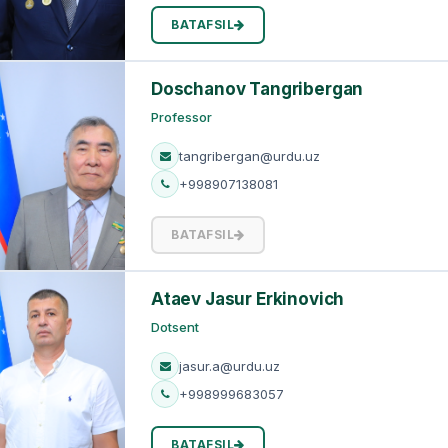
BATAFSIL
Dоschanov Tangribergan
Professor
tangribergan@urdu.uz
+998907138081
BATAFSIL
Ataev Jasur Erkinovich
Dotsent
jasur.a@urdu.uz
+998999683057
BATAFSIL