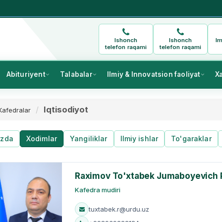
Ishonch
Ishonch
Im
telefon raqami
telefon raqami
Abituriyent
Talabalar
Ilmiy & Innovatsion faoliyat
X
Iqtisodiyot
Kafedralar
izda
Xodimlar
Yangiliklar
Ilmiy ishlar
To'garaklar
Raximov To'xtabek Jumaboyevich
Kafedra mudiri
tuxtabek.r@urdu.uz