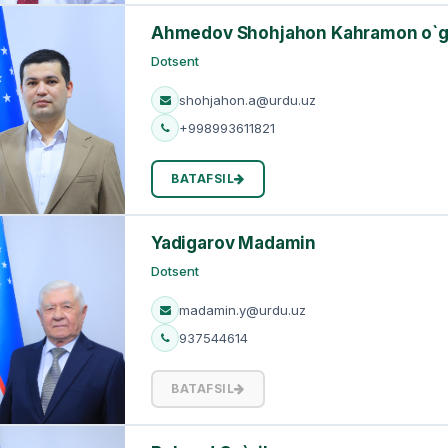
Ahmedov Shohjahon Kahramon o`g`
Dotsent
shohjahon.a@urdu.uz
+998993611821
BATAFSIL
Yadigarov Madamin
Dotsent
madamin.y@urdu.uz
937544614
BATAFSIL