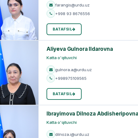
farangis@urdu.uz
+998 93 8676556
BATAFSIL
Aliyeva Gulnora Ildarovna
Katta o'qituvchi
gulnora.a@urdu.uz
+998975109565
BATAFSIL
Ibrayimova Dilnoza Abdisheripovn
Katta o'qituvchi
dilnoza.i@urdu.uz