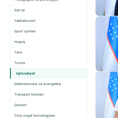
San'at
Yakkakurash
Sport oyinlari
Huquq
Tarix
Turizm
Iqtisodiyot
Elektrotexnika va energetika
Transport tizimlari
Qurilish
Oziq-ovqat texnologiyasi