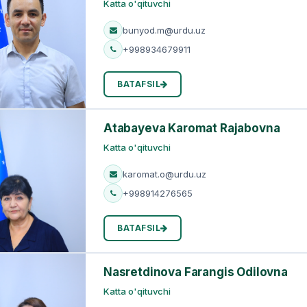
Katta o'qituvchi
bunyod.m@urdu.uz
+998934679911
BATAFSIL
Atabayeva Karomat Rajabovna
Katta o'qituvchi
karomat.o@urdu.uz
+998914276565
BATAFSIL
Nasretdinova Farangis Odilovna
Katta o'qituvchi