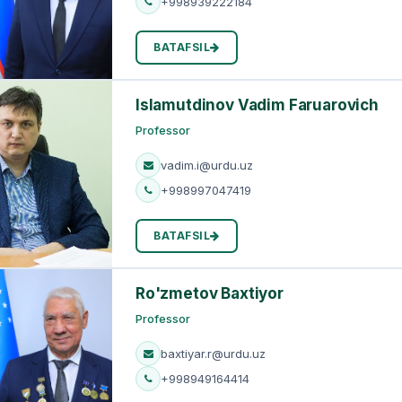
+998939222184
BATAFSIL
Islamutdinov Vadim Faruarovich
Professor
vadim.i@urdu.uz
+998997047419
BATAFSIL
Ro'zmetov Baxtiyor
Professor
baxtiyar.r@urdu.uz
+998949164414