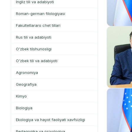
Ingliz tili va adabiyoti
Roman-german filologiyasi
Fakultetlararo chet tillari
Rus tili va adabiyoti
O'zbek tilshunosligi
O'zbek tili va adabiyoti
Agronomiya
Geografiya
Kimyo
Biologiya
Ekologiya va hayot faoliyati xavfsizligi
Pedagogika va psixologiya