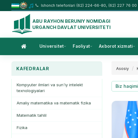
Ishonch telefonlari (62) 224-66-80, (62) 227 76 00
ABU RAYHON BERUNIY NOMIDAGI
URGANCH DAVLAT UNIVERSITETI
Universitet
Faoliyat
Axborot xizmati
KAFEDRALAR
Asosiy
Kompyuter ilmlari va sun'iy intelekt
Biz haqim
texnologiyalari
Amaliy matematika va matematik fizika
Matematik tahlil
Fizika