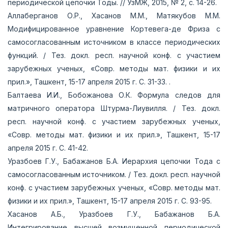
периодической цепочки Тоды. // УзМЖ, 2015, № 2, с. 14-26.
Аллаберганов О.Р., Хасанов М.М., Матякубов М.М.
Модифицированное уравнение Кортевега-де Фриза с
самосогласованным источником в классе периодических
функций. / Тез. докл. респ. научной конф. с участием
зарубежных ученых, «Совр. методы мат. физики и их
прил.», Ташкент, 15-17 апреля 2015 г. С. 31-33. .
Балтаева И.И., Бобожанова О.К. Формула следов для
матричного оператора Штурма-Лиувилля. / Тез. докл.
респ. научной конф. с участием зарубежных ученых,
«Совр. методы мат. физики и их прил.», Ташкент, 15-17
апреля 2015 г. С. 41-42.
Уразбоев Г.У., Бабажанов Б.А. Иерархия цепочки Тода с
самосогласованным источником. / Тез. докл. респ. научной
конф. с участием зарубежных ученых, «Совр. методы мат.
физики и их прил.», Ташкент, 15-17 апреля 2015 г. С. 93-95.
Хасанов А.Б., Уразбоев Г.У., Бабажанов Б.А.
Интегрирование высшей возмущенной периодической