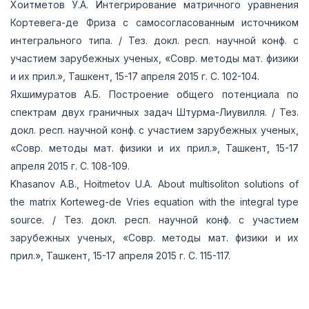
Хоитметов У.А. Интегрирование матричного уравнения
Кортевега-де Фриза с самосогласованным источником
интегрального типа. / Тез. докл. респ. научной конф. с
участием зарубежных ученых, «Совр. методы мат. физики
и их прил.», Ташкент, 15-17 апреля 2015 г. С. 102-104.
Яхшимуратов А.Б. Построение общего потенциала по
спектрам двух граничных задач Штурма-Лиувилля. / Тез.
докл. респ. научной конф. с участием зарубежных ученых,
«Совр. методы мат. физики и их прил.», Ташкент, 15-17
апреля 2015 г. С. 108-109.
Khasanov A.B., Hoitmetov U.A. About multisoliton solutions of
the matrix Korteweg-de Vries equation with the integral type
source. / Тез. докл. респ. научной конф. с участием
зарубежных ученых, «Совр. методы мат. физики и их
прил.», Ташкент, 15-17 апреля 2015 г. С. 115-117.