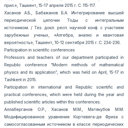
прил.», Ташкент, 15-17 апреля 2015 г. С. 115-117.
Хасанов А.Б., Бабажанов Б.А. Интегрирование высшей
периодической цепочки Тоды с интегральным
источником. / Тез. докл. респ. научной конф. с участием
зарубежных ученых, «Алгебра, анализ и квантовая
вероятность», Ташкент, 10-12 сентября 2015 г. С. 234-236.
Participation in scientific conferences
Professors and teachers of our department participated in
Republic conference “Modern methods of mathematical
physics and its application”, which was held on April, 15-17 in
Tashkent in 2015.
Participation in international and Republic scientific and
practical conferences, which were held during the year and
published scientific articles within this conferences.
Аллаберганов О.Р., Хасанов М.М., Матякубов М.М.
Модифицированное уравнение Кортевега-де Фриза с
самосогласованным источником в классе периодических