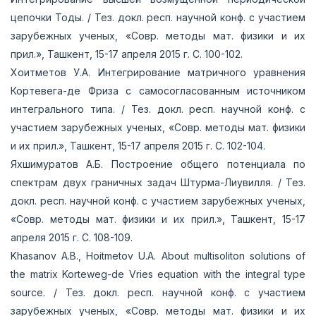
цепочки Тоды. / Тез. докл. респ. научной конф. с участием
зарубежных ученых, «Совр. методы мат. физики и их
прил.», Ташкент, 15-17 апреля 2015 г. С. 100-102.
Хоитметов У.А. Интегрирование матричного уравнения
Кортевега-де Фриза с самосогласованным источником
интегрального типа. / Тез. докл. респ. научной конф. с
участием зарубежных ученых, «Совр. методы мат. физики
и их прил.», Ташкент, 15-17 апреля 2015 г. С. 102-104.
Яхшимуратов А.Б. Построение общего потенциала по
спектрам двух граничных задач Штурма-Лиувилля. / Тез.
докл. респ. научной конф. с участием зарубежных ученых,
«Совр. методы мат. физики и их прил.», Ташкент, 15-17
апреля 2015 г. С. 108-109.
Khasanov A.B., Hoitmetov U.A. About multisoliton solutions of
the matrix Korteweg-de Vries equation with the integral type
source. / Тез. докл. респ. научной конф. с участием
зарубежных ученых, «Совр. методы мат. физики и их