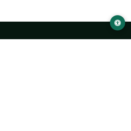
Urgench State University named after Abu Rayhan
Biruni
14, Kh.Alimdjan str, Urgench city, 220100, Uzbekistan
+998 62 224 6700
info@urdu.uz
Bus 7, 13, 28
UNIVERSITY