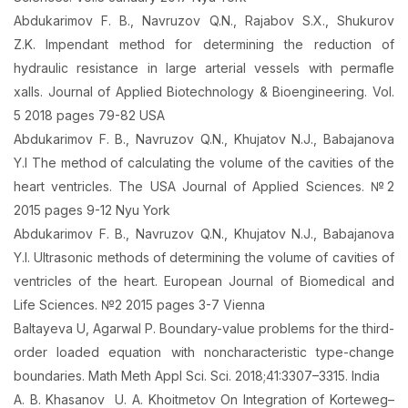
Abdukarimov F. B., Navruzov Q.N., Rajabov S.X., Shukurov
Z.K. Impendant method for determining the reduction of
hydraulic resistance in large arterial vessels with permafle
xalls. Journal of Applied Biotechnology & Bioengineering. Vol.
5 2018 pages 79-82 USA
Abdukarimov F. B., Navruzov Q.N., Khujatov N.J., Babajanova
Y.I The method of calculating the volume of the cavities of the
heart ventricles. The USA Journal of Applied Sciences. №2
2015 pages 9-12 Nyu York
Abdukarimov F. B., Navruzov Q.N., Khujatov N.J., Babajanova
Y.I. Ultrasonic methods of determining the volume of cavities of
ventricles of the heart. European Journal of Biomedical and
Life Sciences. №2 2015 pages 3-7 Vienna
Baltayeva U, Agarwal P. Boundary-value problems for the third-
order loaded equation with noncharacteristic type-change
boundaries. Math Meth Appl Sci. Sci. 2018;41:3307–3315. India
A. B. Khasanov U. A. Khoitmetov On Integration of Korteweg–