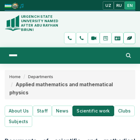
UZ
RU
EN
URGENCH STATE
UNIVERSITY NAMED
AFTER ABU RAYHAN
BIRUNI
Home
Departments
Applied mathematics and mathematical
physics
About Us
Staff
News
Scientific work
Clubs
Subjects