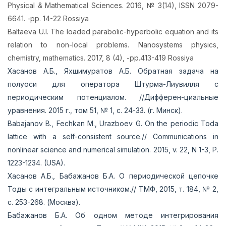
Physical & Mathematical Sciences. 2016, № 3(14), ISSN 2079-
6641. -pp. 14-22 Rossiya
Baltaeva U.I. The loaded parabolic-hyperbolic equation and its
relation to non-local problems. Nanosystems physics,
chemistry, mathematics. 2017, 8 (4), -pp.413-419 Rossiya
Хасанов А.Б., Яхшимуратов А.Б. Обратная задача на
полуоси для оператора Штурма-Лиувилля с
периодическим потенциалом. //Дифферен-циальные
уравнения. 2015 г., том 51, № 1, с. 24-33. (г. Минск).
Babajanov B., Fechkan M., Urazboev G. On the periodic Toda
lattice with a self-consistent source.// Communications in
nonlinear science and numerical simulation. 2015, v. 22, N 1-3, P.
1223-1234. (USA).
Хасанов А.Б., Бабажанов Б.А. О периодической цепочке
Тоды с интегральным источником.// ТМФ, 2015, т. 184, № 2,
с. 253-268. (Москва).
Бабажанов Б.А. Об одном методе интегрирования