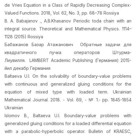
de Vries Equation in a Class of Rapidly Decreasing Complex-
Valued Functions. 2018, Vol. 62, No. 3, pp. 68–78 Rossiya
B. A. Babajanov ., A.B.Khasanov Periodic toda chain with an
integral source. Theoretical and Mathematical Physics. 1114–
1128 (2015) Rossiya
Бабажанов Базар Атажанович Обратные задачи для
квадратичного пучка операторов Штурма-
Лиувилля. LAMBERT Academic Publishing (Германия) 2015-
йил декабр Германия
Baltaeva U.I. On the solvability of boundary-value problems
with continuous and generalized gluing conditions for the
equation of mixed type with loaded term. Ukrainian
Mathematical Journal. 2018. - Vol. 69, - № 1.- pp. 1845-1854
Ukrainian
Islomov B., Baltaeva U.I. Boundary-value problems with
generalized gluing conditions for a loaded differential equation
with a parabolic-hyperbolic operator. Bulletin of KRAESC,